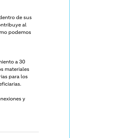
dentro de sus 
ntribuye al 
Cómo podemos 
miento a 30 
s materiales 
as para los 
iciarias.
onexiones y 