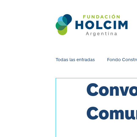
Todas las entradas
Fondo Constru
Convo
Liliana Gonzalez
Hábitat pa
Comun