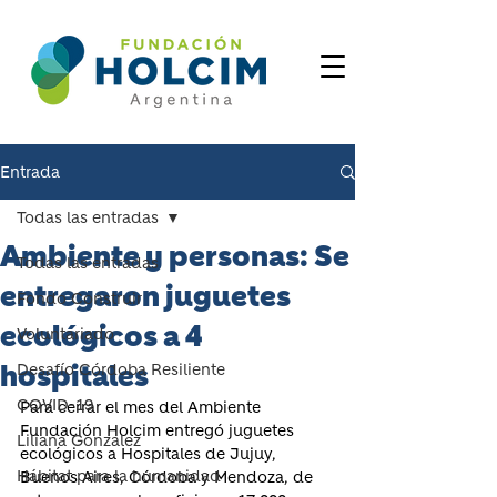
Entrada
Todas las entradas
Ambiente y personas: Se
Todas las entradas
entregaron juguetes
Fondo Construir
ecológicos a 4
Voluntariado
hospitales
Desafío Córdoba Resiliente
COVID-19
Para cerrar el mes del Ambiente 
Fundación Holcim entregó juguetes 
Liliana Gonzalez
ecológicos a Hospitales de Jujuy, 
Hábitat para la humanidad
Buenos Aires, Córdoba y Mendoza, de 